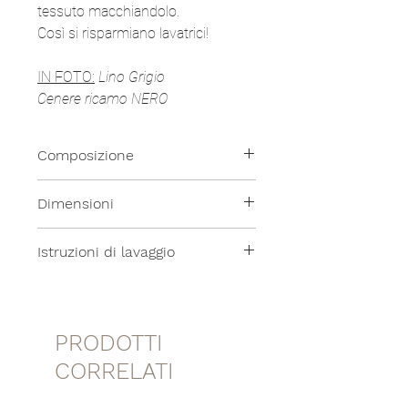
tessuto macchiandolo.
Così si risparmiano lavatrici!
IN FOTO:
Lino Grigio
Cenere ricamo NERO
Composizione
100% Lino Resinato
Dimensioni
Set di 2 pezzi:
Istruzioni di lavaggio
- Small 18x9x7cm
- Large 27x11x10cm
Tutti i nostri prodotti sono lavabili
in lavatrice a temperatura
moderata.
PRODOTTI
CORRELATI