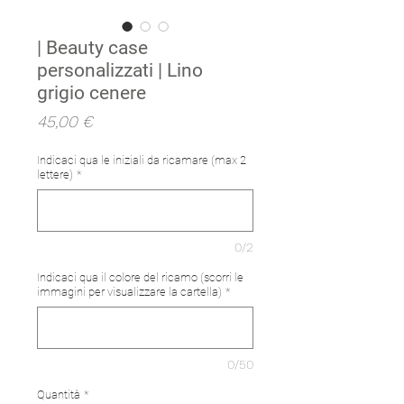
| Beauty case
personalizzati | Lino
grigio cenere
Prezzo
45,00 €
Indicaci qua le iniziali da ricamare (max 2
lettere)
*
0/2
Indicaci qua il colore del ricamo (scorri le
immagini per visualizzare la cartella)
*
0/50
Quantità
*