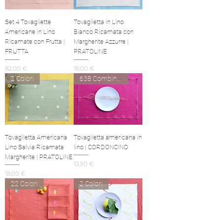
Set 4 Tovagliette
Tovaglietta in Lino
Americane in Lino
Bianco Ricamata con
Ricamate con Frutta |
Margherite Azzurre |
FRUTTA
PRATOLINE
Prezzo
Prezzo
82,00 €
18,00 €
2 Colori
638 Combinazioni
Tovaglietta Americana
Tovaglietta americana in
Lino Salvia Ricamata
lino | CORDONCINO
Margherite | PRATOLINE
Prezzo
13,50 €
Prezzo
18,00 €
22 Colori
2 Colori