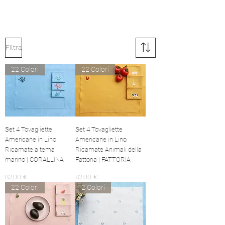
Filtra
22 Colori
22 Colori
Set 4 Tovagliette
Set 4 Tovagliette
Americane in Lino
Americane in Lino
Ricamate a tema
Ricamate Animali della
marino | CORALLINA
Fattoria | FATTORIA
Prezzo
Prezzo
82,00 €
82,00 €
22 Colori
2 Colori