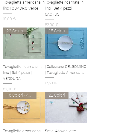
Tovaglietta americana in
Tovagliette ricamate in
lino | QUADRO Verde
lino | Set 4 pezzi |
CACTUS
Prezzo
19,00 €
Prezzo
82,00 €
22 Colori
15 Colori
Tovagliette ricamate in
| Collezione GELSOMINO
lino | Set 4 pezzi |
| Tovaglietta Americana
VERDURA
Prezzo
17,50 €
Prezzo
82,00 €
16 Colori - Antimacchia
22 Colori
Tovaglietta americana
Set di 4 tovagliette