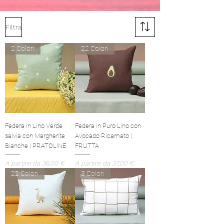
Filtra
2 Colori
22 Colori
Federa in Lino Verde
Federa in Puro Lino con
salvia con Margherite
Avocado Ricamato |
Bianche | PRATOLINE
FRUTTA
Prezzo scontato
Prezzo scontato
A partire da
36,00 €
A partire da
37,00 €
22 Colori
3 Colori