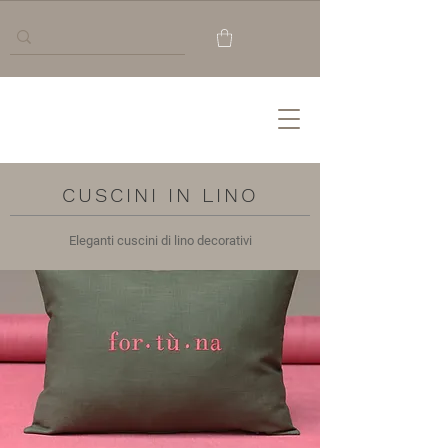
CUSCINI IN LINO
Eleganti cuscini di lino decorativi