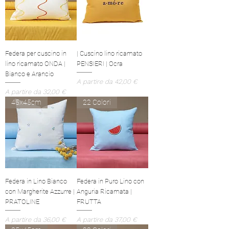
Federa per cuscino in
| Cuscino lino ricamato
lino ricamato ONDA |
PENSIERI | Ocra
Bianco e Arancio
Prezzo scontato
A partire da
42,00 €
Prezzo scontato
A partire da
32,00 €
45x45cm
22 Colori
Federa in Lino Bianco
Federa in Puro Lino con
con Margherite Azzurre |
Anguria Ricamata |
PRATOLINE
FRUTTA
Prezzo scontato
Prezzo scontato
A partire da
36,00 €
A partire da
37,00 €