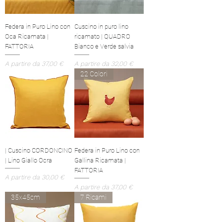
Federa in Puro Lino con
Cuscino in puro lino
Oca Ricamata |
ricamato | QUADRO
FATTORIA
Bianco e Verde salvia
Prezzo scontato
Prezzo scontato
A partire da
37,00 €
A partire da
32,00 €
22 Colori
| Cuscino CORDONCINO
Federa in Puro Lino con
| Lino Giallo Ocra
Gallina Ricamata |
FATTORIA
Prezzo scontato
A partire da
30,00 €
Prezzo scontato
A partire da
37,00 €
35x45cm
7 Ricami