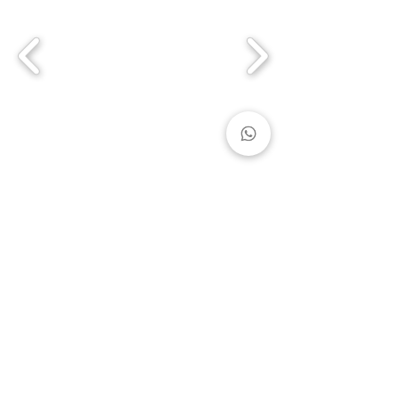
MADE IN ITALY
Produzione 100% italiana
LINO CERTIFICATO
Solo il lino migliore certificato
OEKO-TEX St.100 Classe 2
PAGAMENTO SICURO
Standard di sicurezza più elevato (PCI DSS)