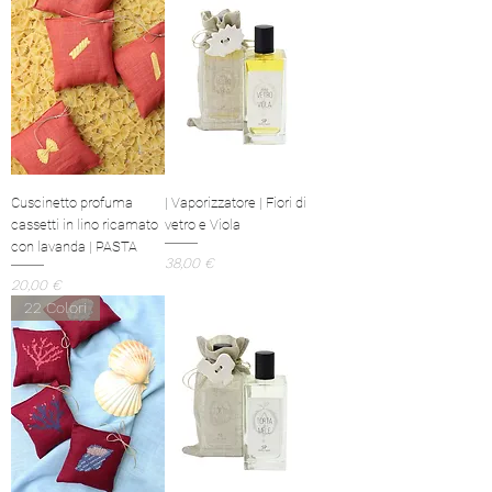
Cuscinetto profuma
| Vaporizzatore | Fiori di
cassetti in lino ricamato
vetro e Viola
con lavanda | PASTA
Prezzo
38,00 €
Prezzo
20,00 €
22 Colori