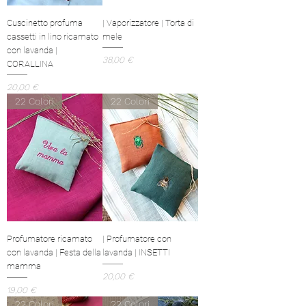
Cuscinetto profuma
| Vaporizzatore | Torta di
cassetti in lino ricamato
mele
con lavanda |
Prezzo
38,00 €
CORALLINA
Prezzo
20,00 €
22 Colori
22 Colori
Profumatore ricamato
| Profumatore con
con lavanda | Festa della
lavanda | INSETTI
mamma
Prezzo
20,00 €
Prezzo
19,00 €
22 Colori
22 Colori