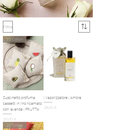
Filtra
22 Colori
Cuscinetto profuma
| Vaporizzatore | Ambra
cassetti in lino ricamato
Prezzo
38,00 €
con lavanda | FRUTTA
Prezzo
20,00 €
22 Colori