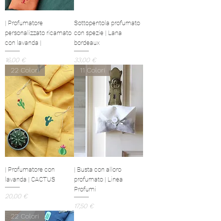
| Profumatore
Sottopentola profumato
personalizzato ricamato
con spezie | Lana
con lavanda |
bordeaux
Prezzo
Prezzo
16,00 €
33,00 €
22 Colori
11 Colori
| Profumatore con
| Busta con alloro
lavanda | CACTUS
profumato | Linea
Profumi
Prezzo
20,00 €
Prezzo
17,50 €
22 Colori