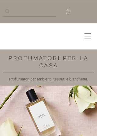
PROFUMATORI PER LA
CASA
Profumatori per ambienti, tessuti e biancheria.