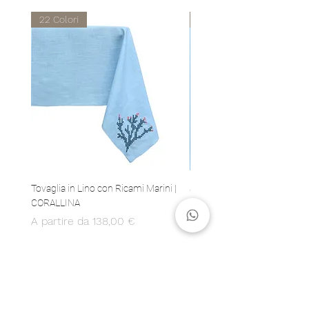
22 Colori
22 Colori
Tovaglia in Lino con Ricami Marini |
Set 4 Tovaglioli in Lino con 
CORALLINA
Marini | CORALLINA
Prezzo scontato
Prezzo
A partire da
138,00 €
80,00 €
MADE IN ITALY
Produzione 100% italiana