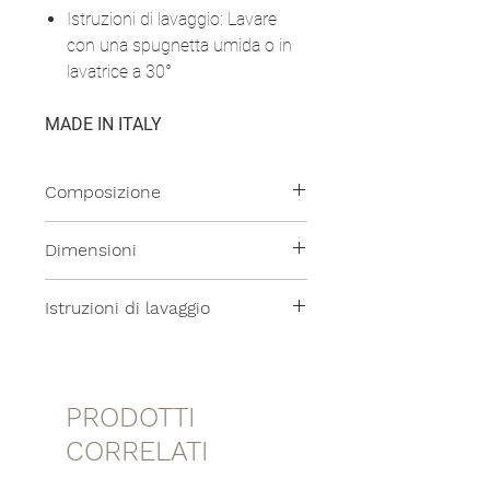
Istruzioni di lavaggio: Lavare
con una spugnetta umida o in
lavatrice a 30°
MADE IN ITALY
Composizione
100% Lino Resinato
Dimensioni
Cos'è?
24x16cm
Istruzioni di lavaggio
E' puro lino che grazie ad un
finissaggio acrilico acquisice
Lavare con una spugnetta umida o
proprietà idro e oleo repellenti.
in lavatrice a 30°
Antimacchia, si pulisce con una
PRODOTTI
spugnetta o in lavatrice a 30°!
CORRELATI