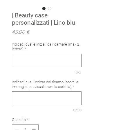
| Beauty case
personalizzati | Lino blu
Prezzo
45,00 €
Indicaci qua le iniziali da ricamare (max 2
lettere)
*
0/2
Indicaci qua il colore del ricamo (scorri le
immagini per visualizzare la cartella)
*
0/50
Quantità
*