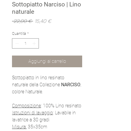
Sottopiatto Narciso | Lino
naturale
Prezzo
Prezzo
 22,00 € 
15,40 €
regolare
scontato
Quantità
*
Aggiungi al carrello
Sottopiatto in lino resinato
naturale della Collezione
NARCISO
,
colore Naturale.
Composizione
: 100% Lino resinato
Istruzioni di lavaggio
: Lavabile in
lavatrice a 30 gradi
Misura:
35x35cm