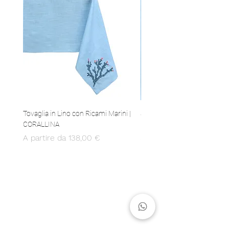
Tovaglia in Lino con Ricami Marini |
Set 4 Tovaglioli in Lino con 
CORALLINA
Marini | CORALLINA
Prezzo scontato
Prezzo
A partire da
138,00 €
80,00 €
MADE IN ITALY
Produzione 100% italiana