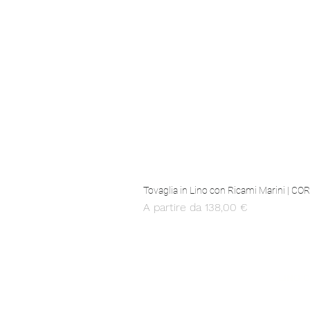
Tovaglia in Lino con Ricami Marini | C
Prezzo scontato
A partire da
138,00 €
MADE IN ITALY
LINO 
Produzione 100% italiana
Solo il lino 
OEKO-TEX 