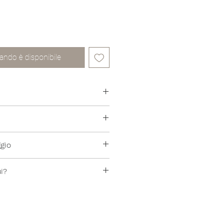
ando è disponibile
ggio
 a 30°
i?
 trova nelle SAMPLE SALE perchè
ione non più in produzione.