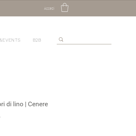
Accedi
&EVENTS
B2B
ri di lino | Cenere
Prezzo
scontato