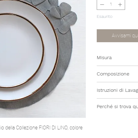
Esaurito
Avvisami qu
Misura
35x35cm
Composizione
100% Lino
Istruzioni di Lava
Lavabile in lavatrice
Perché si trova qu
Questo articolo si
parte di una collez
lio della Collezione
FIORI DI LINO, colore