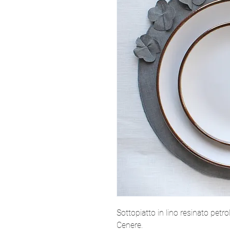
Sottopiatto in lino resinato petro
Cenere.