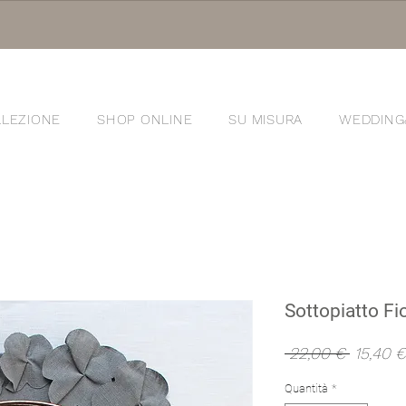
LEZIONE
SHOP ONLINE
SU MISURA
WEDDING
®
Sottopiatto Fio
Prezzo
 22,00 € 
15,40 €
regolare
Quantità
*