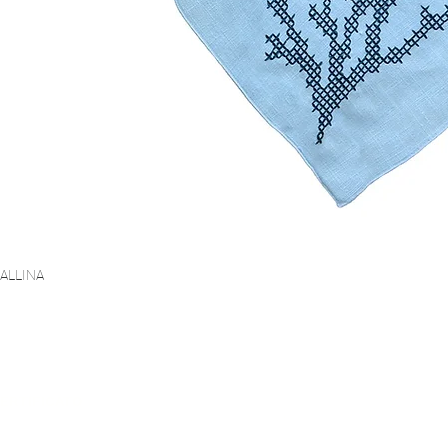
ORALLINA
Vista rapida
PAGAMENTO SICURO
CERTIFICATO
SPEDIZIONE G
migliore certificato
Standard di sicurezza più
A partire d
St.100 Classe 2
elevato (PCI DSS)