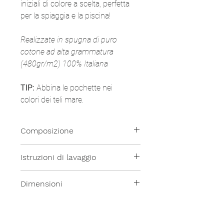
iniziali di colore a scelta, perfetta
per la spiaggia e la piscina!
Realizzate in spugna di puro
cotone ad alta grammatura
(480gr/m2) 100% Italiana
TIP:
Abbina le pochette nei
colori dei teli mare.
Composizione
100% Cotone
Istruzioni di lavaggio
Tutti i nostri prodotti sono lavabili
Dimensioni
in lavatrice a temperatura
moderata.
28x14cm