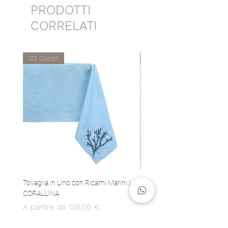
PRODOTTI
CORRELATI
22 Colori
22 Colori
Tovaglia in Lino con Ricami Marini |
Set 4 Tovaglioli in Lino con 
CORALLINA
Marini | CORALLINA
Prezzo scontato
Prezzo
A partire da
138,00 €
80,00 €