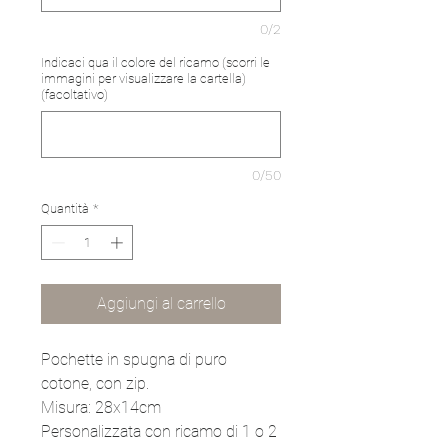
0/2
Indicaci qua il colore del ricamo (scorri le
immagini per visualizzare la cartella)
(facoltativo)
0/50
Quantità
*
Aggiungi al carrello
Pochette in spugna di puro
cotone, con zip.
Misura: 28x14cm
Personalizzata con ricamo di 1 o 2