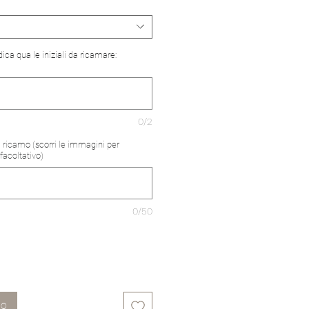
indica qua le iniziali da ricamare:
0/2
el ricamo (scorri le immagini per
(facoltativo)
0/50
lo