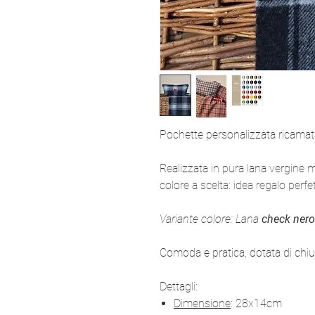
Pochette personalizzata ricamata 
Realizzata in pura lana vergine 
colore a scelta: idea regalo per
Variante colore: Lana
check nero
Comoda e pratica, dotata di chi
Dettagli:
Dimensione
: 28x14cm