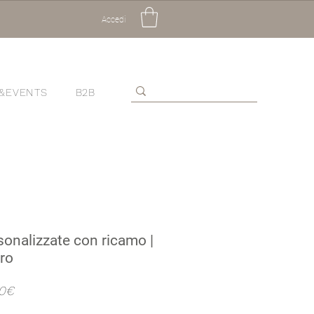
Accedi
&EVENTS
B2B
sonalizzate con ricamo |
ro
Prezzo
00€
scontato