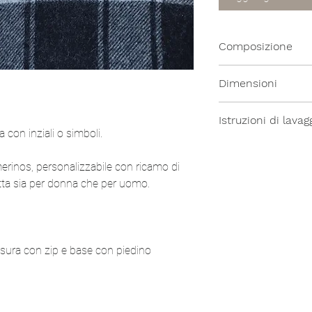
Composizione
100% Lana Vergine
Dimensioni
28x14cm
Istruzioni di lavag
con inziali o simboli.
Lavaggio a secco
merinos, personalizzabile con ricamo di
fetta sia per donna che per uomo.
usura con zip e base con piedino