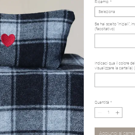
Ricamo:
*
Seleziona
Se hai scelto "Iniziali", 
(facoltativo)
Indicaci qua il colore d
visualizzare la cartella) 
Quantità
*
Aggiungi al carrel