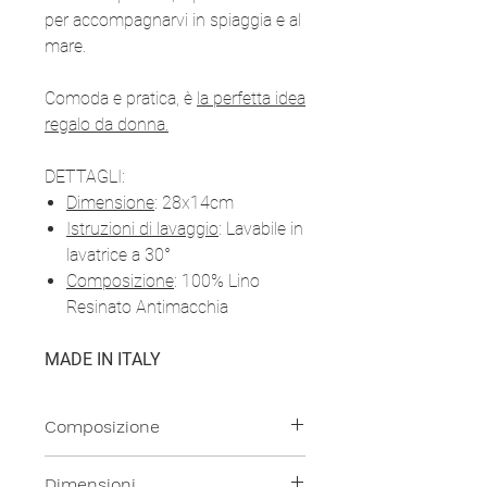
per accompagnarvi in spiaggia e al
mare.
Comoda e pratica, è
la perfetta idea
regalo da donna.
DETTAGLI:
Dimensione
: 28x14cm
Istruzioni di lavaggio
: Lavabile in
lavatrice a 30°
Composizione
: 100% Lino
Resinato Antimacchia
MADE IN ITALY
Composizione
100% Lino Resinato Antimacchia
Dimensioni