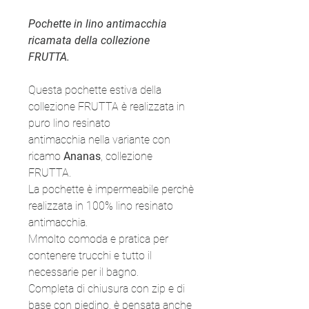
Pochette in lino antimacchia
ricamata della collezione
FRUTTA.
Questa pochette estiva della
collezione FRUTTA è realizzata in
puro lino resinato
antimacchia nella variante con
ricamo
Ananas
, collezione
FRUTTA.
La pochette è impermeabile perchè
realizzata in 100% lino resinato
antimacchia.
Mmolto comoda e pratica per
contenere trucchi e tutto il
necessarie per il bagno.
Completa di chiusura con zip e di
base con piedino, è pensata anche