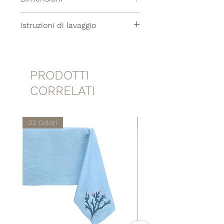
28x14cm
Istruzioni di lavaggio
Lavabile in lavatrice a 30°
PRODOTTI
CORRELATI
22 Colori
22 Colori