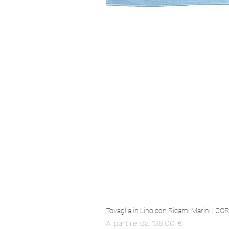
Tovaglia in Lino con Ricami Marini | C
Prezzo scontato
A partire da
138,00 €