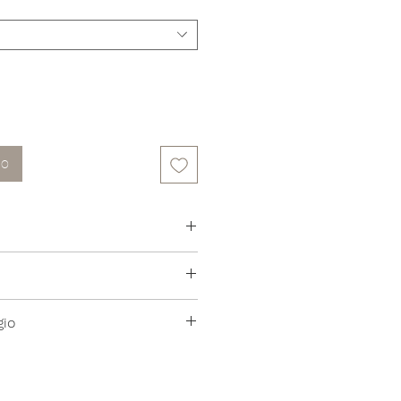
lo
o Antimacchia
gio
 a 30°