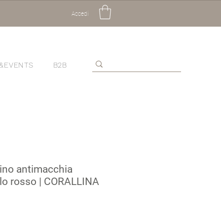
Accedi
&EVENTS
B2B
lino antimacchia
llo rosso | CORALLINA