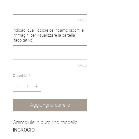
0/20
Indicaci qua il colore del ricamo (scorri le
immagini per visualizzare la cartella)
(facoltativo)
0/50
Quantità
*
Aggiungi al carrello
Grembiule in puro lino modello
INCROCIO
.