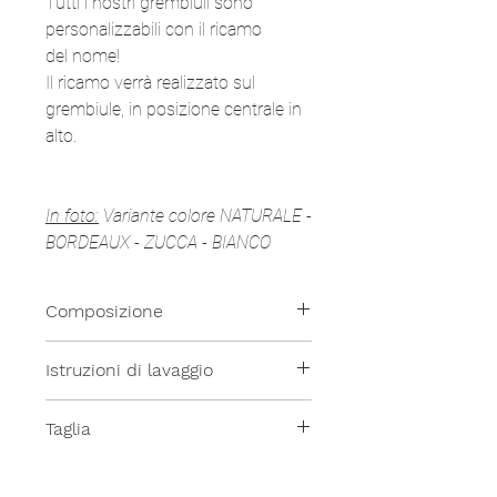
Tutti i nostri grembiuli sono
personalizzabili con il ricamo
del nome!
Il ricamo verrà realizzato sul
grembiule, in posizione centrale in
alto.
In foto:
Variante colore NATURALE -
BORDEAUX - ZUCCA - BIANCO
Composizione
100% Lino
Istruzioni di lavaggio
Tutti i nostri prodotti sono lavabili
Taglia
in lavatrice a temperatura
moderata.
Taglia unica