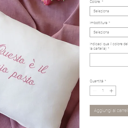
Colore:
*
Seleziona
Imbottitura
*
Seleziona
Indicaci qua il colore d
la cartella)
*
Quantità
*
Aggiungi al carrel