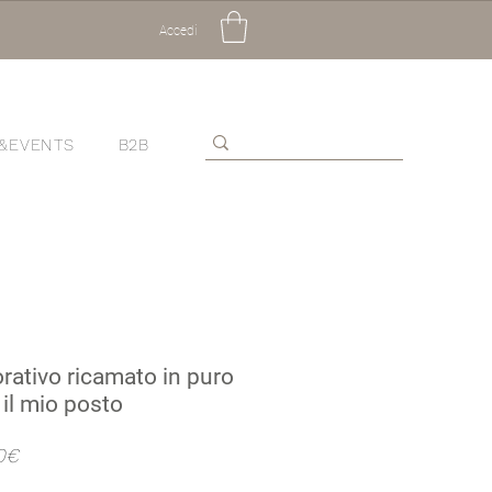
Accedi
&EVENTS
B2B
rativo ricamato in puro
 il mio posto
Prezzo
0€
scontato