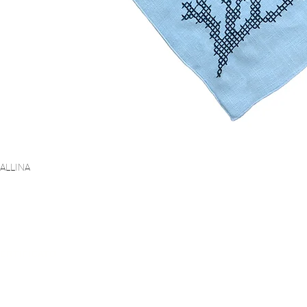
ORALLINA
Vista rapida
PAGAMENTO SICURO
CERTIFICATO
SPEDIZIONE G
migliore certificato
Standard di sicurezza più
A partire d
St.100 Classe 2
elevato (PCI DSS)