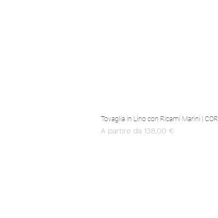
Tovaglia in Lino con Ricami Marini | C
Prezzo scontato
A partire da
138,00 €
MADE IN ITALY
LINO 
Produzione 100% italiana
Solo il lino 
OEKO-TEX 