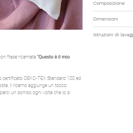
Composizione
100% Lino
Dimensioni
- 35x45cm
Istruzioni di lavag
Tutti i nostri prodott
temperatura moder
con frase
ricamata
"Questo è il mio
lino certificato OEKO-TEX Standard 100 ed
osta. Il ricamo aggiunge un tocco
parci un sorriso ogni volta che lo si