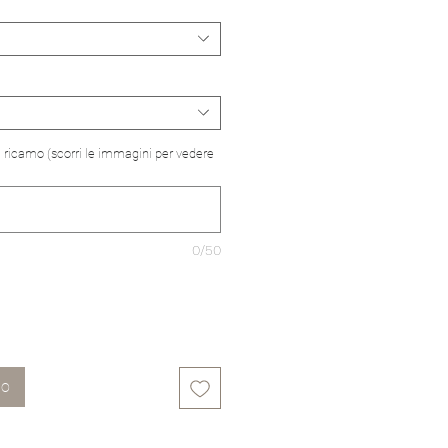
el ricamo (scorri le immagini per vedere
0/50
lo