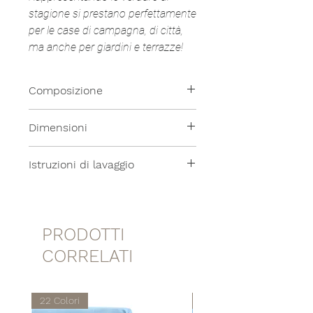
stagione si prestano perfettamente
per le case di campagna, di città,
ma anche per giardini e terrazze!
Composizione
100% Lino
Dimensioni
- 35x35cm
Istruzioni di lavaggio
Tutti i nostri prodotti sono lavabili
in lavatrice a temperatura
moderata.
PRODOTTI
CORRELATI
22 Colori
22 Colori