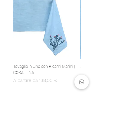
Tovaglia in Lino con Ricami Marini |
Set 4 Tovaglioli in Lino con 
CORALLINA
Marini | CORALLINA
Prezzo scontato
Prezzo
A partire da
138,00 €
80,00 €
MADE IN ITALY
Produzione 100% italiana