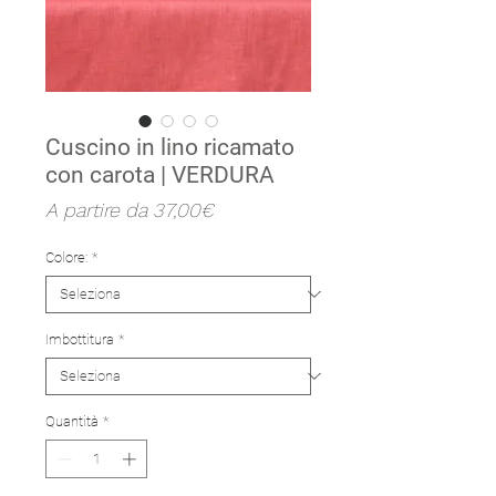
Cuscino in lino ricamato
con carota | VERDURA
Prezzo
A partire da
37,00€
scontato
Colore:
*
Imbottitura
*
Quantità
*