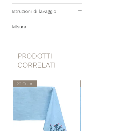
100% Lino
Istruzioni di lavaggio
Lavabile in lavatrice a 30°
Misura
40x40cm
PRODOTTI
CORRELATI
22 Colori
22 Colori