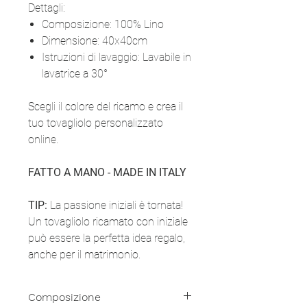
Dettagli:
Composizione: 100% Lino
Dimensione: 40x40cm
Istruzioni di lavaggio: Lavabile in
lavatrice a 30°
Scegli il colore del ricamo e crea il
tuo tovagliolo personalizzato
online.
FATTO A MANO - MADE IN ITALY
TIP:
La passione iniziali è tornata!
Un tovagliolo ricamato con iniziale
può essere la perfetta idea regalo,
anche per il matrimonio.
Composizione