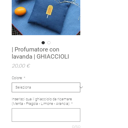
| Profumatore con
lavanda | GHIACCIOLI
Prezzo
20,00 €
Colore:
*
Inserisci qua il ghiacciolo da ricamare
(Menta - Fragola - Limone - Arancia):
*
0/50