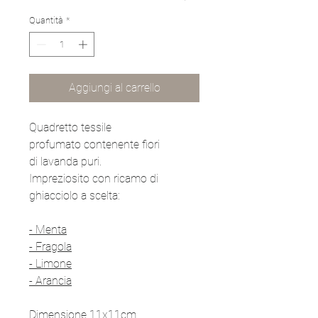
Quantità
*
Aggiungi al carrello
Quadretto tessile
profumato contenente fiori
di lavanda puri.
Impreziosito con ricamo di
ghiacciolo a scelta:
- Menta
- Fragola
- Limone
- Arancia
Dimensione 11x11cm