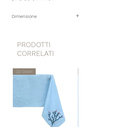
Dimensione
11x11cm
PRODOTTI
CORRELATI
22 Colori
22 Colori