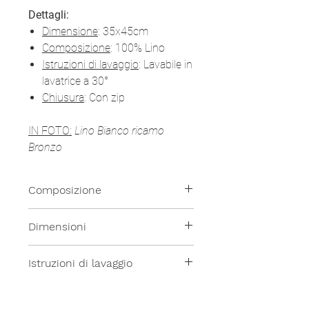
Dettagli:
Dimensione
: 35x45cm
Composizione
: 100% Lino
Istruzioni di lavaggio
: Lavabile in
lavatrice a 30°
Chiusura
: Con zip
IN FOTO:
Lino Bianco ricamo
Bronzo
Composizione
100% Lino
Dimensioni
- 35x45cm
Istruzioni di lavaggio
Tutti i nostri prodotti sono lavabili
in lavatrice a temperatura