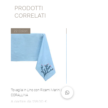
moderata.
PRODOTTI
CORRELATI
22 Colori
22 Colori
Tovaglia in Lino con Ricami Marini |
Set 4 Tovaglioli in Lino con 
CORALLINA
Marini | CORALLINA
Prezzo scontato
Prezzo
A partire da
138,00 €
80,00 €