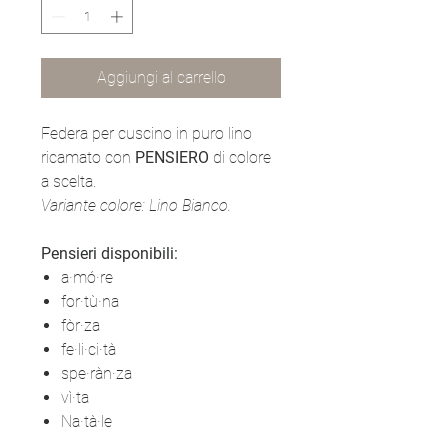
Aggiungi al carrello
Federa per cuscino in puro lino
ricamato con
PENSIERO
di colore
a scelta.
Variante colore: Lino Bianco.
Pensieri disponibili:
a·mó·re
for·tù·na
fòr·za
fe·li·ci·tà
spe·ràn·za
vì·ta
Na·tà·le