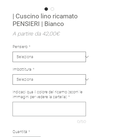
| Cuscino lino ricamato
PENSIERI | Bianco
Prezzo
A partire da
42,00€
scontato
Pensiero
*
Imbottitura
*
Indicaci qua il colore del ricamo (scorri le
immagini per vedere la cartella)
*
0/50
Quantità
*