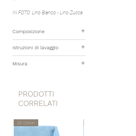
IN FOTO: Lino Bianco - Lino Zucca
Composizione
100% Lino
Istruzioni di lavaggio
Tutti i nostri prodotti sono lavabili
Misura
in lavatrice a temperatura
moderata.
40x40cm
PRODOTTI
CORRELATI
22 Colori
22 Colori