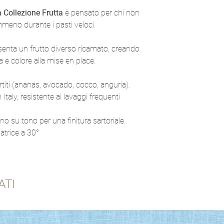
4 pezzi
la Collezione Frutta
è pensato per chi non
mmeno durante i pasti veloci.
senta un frutto diverso ricamato, creando
a e colore alla mise en place.
rtiti (ananas, avocado, cocco, anguria).
Italy, resistente ai lavaggi frequenti
no su tono per una finitura sartoriale.
vatrice a 30°
ATI