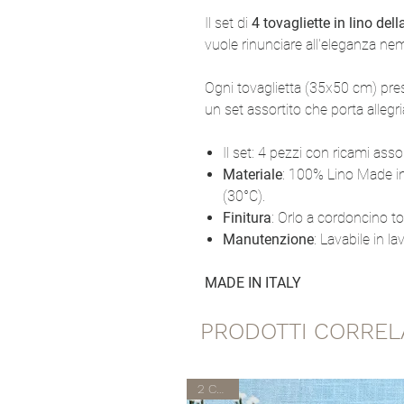
Il set di
4 tovagliette in lino del
vuole rinunciare all'eleganza ne
Ogni tovaglietta (35x50 cm) pre
un set assortito che porta allegri
Il set
: 4 pezzi con ricami asso
Materiale
: 100% Lino Made in 
(30°C).
Finitura
: Orlo a cordoncino to
Manutenzione
: Lavabile in la
MADE IN ITALY
PRODOTTI CORREL
2 Colori