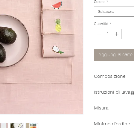
Colore:
*
Seleziona
Quantità
*
Aggiungi al carrel
Composizione
100% Lino
Istruzioni di lavag
Tutti i nostri prodott
Misura
temperatura moder
35x50cm
Minimo d'ordine