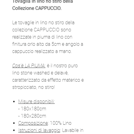
Tovaglia in lino no stiro della
Collezione CAPPUCCIO.
Le tovaglie in lino no stiro della
collezione CAPPUCCIO sono
realizzate in piuma di lino con
finitura orlo alto da 5cm e angolo a
cappuccio realizzato a mano.
Cos'è LA PIUMA:
è il nostro puro
lino stone washed e delavè,
caratterizzato da effetto materico e
stropicciato, no stiro!
Misure disponibili:
- 180x180cm
- 180x280cm
Composizione
: 100% Lino
Istruzioni di lavaggio
: Lavabile in