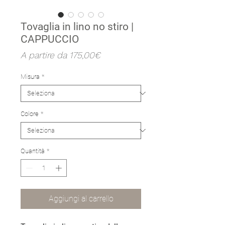
Tovaglia in lino no stiro |
CAPPUCCIO
Prezzo
A partire da
175,00€
scontato
Misura
*
Colore
*
Quantità
*
Aggiungi al carrello