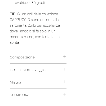
lavatrice a 30 gradi
TIP:
Gli articoli della collezione
CAPPUCCIO sono un inno alla
sartorialità. L'orlo per eccellenza,
dove l'angolo si fa solo in un
modo: a mano, con tanta tanta
abilità.
Composizione
100% Lino
Istruzioni di lavaggio
Tutti i nostri prodotti sono lavabili
Misura
in lavatrice a temperatura
moderata.
Disponibile in due misure:
SU MISURA
- 180x180cm
- 180x280cm
Hai bisogno di una misura